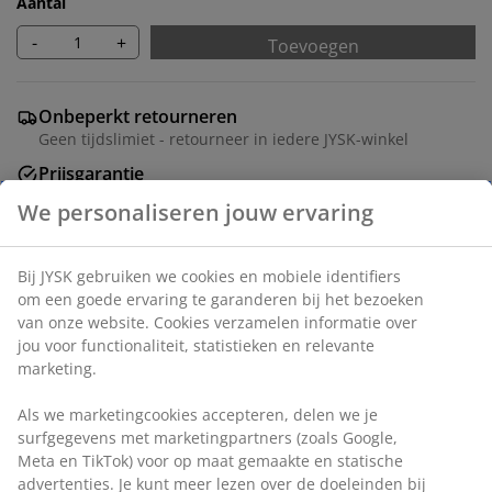
Aantal
-
+
Toevoegen
Onbeperkt retourneren
Geen tijdslimiet - retourneer in iedere JYSK-winkel
Prijsgarantie
30 dagen prijsgarantie op alle artikelen
Flexibele bezorgopties
Snelle en gemakkelijke bezorgopties
Artikelnummer: 6842438
Specificaties