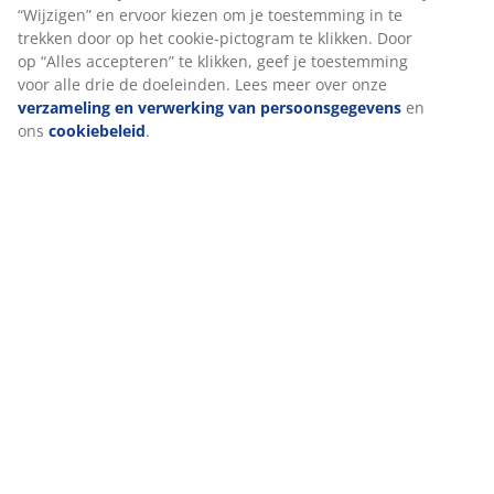
Beoordelingen
(
9
)
Levering
We personaliseren jouw ervaring
Bij JYSK gebruiken we cookies en mobiele identifiers om een goe
garanderen bij het bezoeken van onze website. Cookies verzam
informatie over jou voor functionaliteit, statistieken en relevant
Als we marketingcookies accepteren, delen we je surfgegevens 
marketingpartners (zoals Google, Meta en TikTok) voor op maat