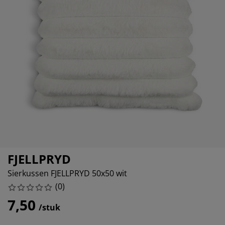
eubelonderhoud
uitenverlichting
nsectenhorren
oeslakens
edbodems
rlichting
aamfolie
amping
leerkasten
attenbodems
uishoud
ccessoires
laapkamermeubelen
indermatrassen
inderkamer
inderbedden
assen/strijken
uisdierartikelen
FJELLPRYD
Sierkussen FJELLPRYD 50x50 wit
(
0
)
7,50
/stuk