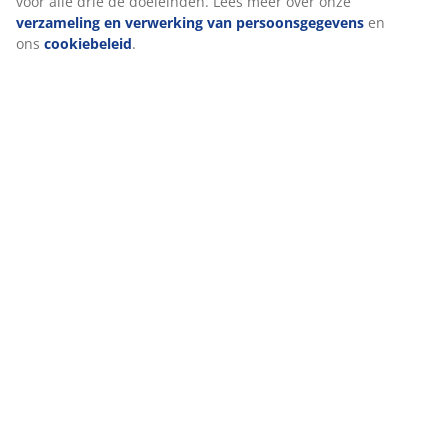
voor alle drie de doeleinden. Lees meer over onze
verzameling en verwerking van persoonsgegevens
en
ons
cookiebeleid
.