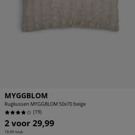
ubelonderhoud
itenverlichting
sectenhorren
eslakens
edbodems
rlichting
0%
amfolie
mping
eerkasten
ttenbodems
ishoud
3157894736842%
cessoires
3157894736842%
aapkamermeubelen
ndermatrassen
nderkamer
2631578947366%
nderbedden
ssen/strijken
isdierartikelen
MYGGBLOM
Rugkussen MYGGBLOM 50x70 beige
(
19
)
2 voor 29,99
19,99 /stuk