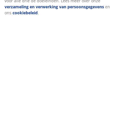
statistieken en relevante marketing.
Als we marketingcookies accepteren, delen we je surfgegevens
met marketingpartners (zoals Google, Meta en TikTok) voor op
maat gemaakte en statische advertenties. Je kunt meer lezen ov
de doeleinden bij “Wijzigen” en ervoor kiezen om je toestemmin
in te trekken door op het cookie-pictogram te klikken. Door op
“Alles accepteren” te klikken, geef je toestemming voor alle drie
de doeleinden. Lees meer over onze
verzameling en verwerkin
van persoonsgegevens
en ons
cookiebeleid
.