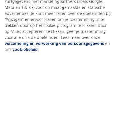
Artikelnummer: 6890842
We personaliseren jouw ervaring
Specificaties
Bij JYSK gebruiken we cookies en mobiele identifiers om een go
ervaring te garanderen bij het bezoeken van onze website. Cook
Beoordelingen
verzamelen informatie over jou voor functionaliteit, statistieken
relevante marketing.
(
14
)
Als we marketingcookies accepteren, delen we je surfgegevens 
marketingpartners (zoals Google, Meta en TikTok) voor op maat
gemaakte en statische advertenties. Je kunt meer lezen over de
Levering
doeleinden bij “Wijzigen” en ervoor kiezen om je toestemming in
trekken door op het cookie-pictogram te klikken. Door op “Alles
accepteren” te klikken, geef je toestemming voor alle drie de
doeleinden. Lees meer over onze
verzameling en verwerking v
persoonsgegevens
en ons
cookiebeleid
.