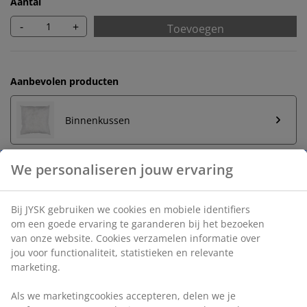
Aantal
-
+
Toevoegen
Aanbevolen producten
Binnenkussen
Onbeperkt retourneren
Geen tijdslimiet - retourneer in iedere JYSK-winkel
Prijsgarantie
30 dagen prijsgarantie op alle artikelen
Flexibele bezorgopties
Snelle en gemakkelijke bezorgopties