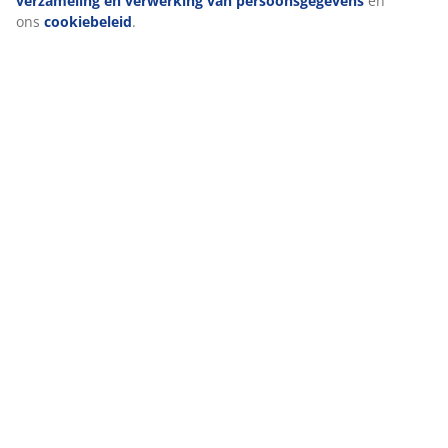
“Alles accepteren” te klikken, geef je toestemming voor alle
drie de doeleinden. Lees meer over onze
verzameling en
verwerking van persoonsgegevens
en ons
cookiebeleid
.
Beoordelingen
(
458
)
Levering