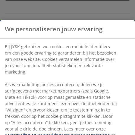
Onbeperkt retourneren
Geen tijdslimiet - retourneer in iedere JYSK-winkel
Prijsgarantie
30 dagen prijsgarantie op alle artikelen
We personaliseren jouw ervaring
Flexibele bezorgopties
Snelle en gemakkelijke bezorgopties
Bij JYSK gebruiken we cookies en mobiele identifiers om
een goede ervaring te garanderen bij het bezoeken van
onze website. Cookies verzamelen informatie over jou voor
Artikelnummer: 4911923
functionaliteit, statistieken en relevante marketing.
Montage instructies
Als we marketingcookies accepteren, delen we je
Label(s)
surfgegevens met marketingpartners (zoals Google, Meta
en TikTok) voor op maat gemaakte en statische
advertenties. Je kunt meer lezen over de doeleinden bij
“Wijzigen” en ervoor kiezen om je toestemming in te
Specificaties
trekken door op het cookie-pictogram te klikken. Door op