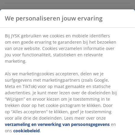
Vaas in wit aardewerk met een gespikkelde afwerking
en een kenmerkende geribbelde vorm. Ze is ideaal voor
enkele bloemstelen of kan worden gebruikt als een
opzichzelfstaand decoratief object. B13 x L8 x H17 cm
We personaliseren jouw ervaring
Artikelnummer: 4912281
Label(s)
Bij JYSK gebruiken we cookies en mobiele identifiers om een
goede ervaring te garanderen bij het bezoeken van onze
website. Cookies verzamelen informatie over jou voor
functionaliteit, statistieken en relevante marketing.
Specificaties
Als we marketingcookies accepteren, delen we je
surfgegevens met marketingpartners (zoals Google, Meta en
TikTok) voor op maat gemaakte en statische advertenties. Je
Beoordelingen
kunt meer lezen over de doeleinden bij “Wijzigen” en ervoor
kiezen om je toestemming in te trekken door op het cookie-
(
12
)
pictogram te klikken. Door op “Alles accepteren” te klikken,