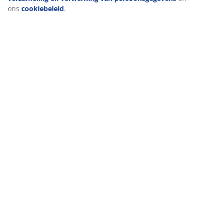
ons
cookiebeleid
.
Beoordelingen
(
4
)
Levering