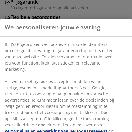
Prijsgarantie
30 dagen prijsgarantie op alle artikelen
Flexibele bezorgopties
Snelle en gemakkelijke bezorgopties
We personaliseren jouw ervaring
Bij JYSK gebruiken we cookies en mobiele identifiers
Lantaarn met geweven ontwerp en zwarte details,
om een goede ervaring te garanderen bij het bezoeken
gemaakt van papier en staal. Het heeft een praktische
van onze website. Cookies verzamelen informatie over
handgreep en binnenin zit een glazen houder voor een
jou voor functionaliteit, statistieken en relevante
kaars. De lantaarn combineert moderne en rustieke
marketing.
stijlen om een warme en uitnodigende sfeer te creëren.
Ø27 x H35 cm
Als we marketingcookies accepteren, delen we je
surfgegevens met marketingpartners (zoals Google,
Meta en TikTok) voor op maat gemaakte en statische
Artikelnummer: 4912621
advertenties. Je kunt meer lezen over de doeleinden bij
“Wijzigen” en ervoor kiezen om je toestemming in te
trekken door op het cookie-pictogram te klikken. Door
op “Alles accepteren” te klikken, geef je toestemming
Specificaties
voor alle drie de doeleinden. Lees meer over onze
verzameling en verwerking van persoonsgegevens
en