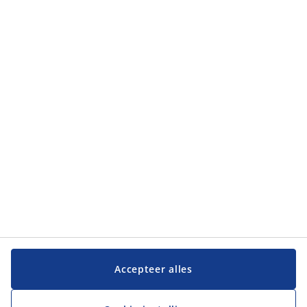
Categorieën
Klantendienst
Klantendienst
JYSK
JYSK
Hoofdkantoor
Volg JYSK
Taal
Accepteer alles