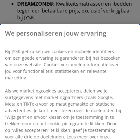
DREAMZONE®:
Kwaliteitsmatrassen en -bedden
tegen een betaalbare prijs, exclusief verkrijgbaar
bij JYSK
15 jaar garantie:
Een duurzame keuze
We personaliseren jouw ervaring
Medium stevige matras
Een medium stevige matras is een veelzijdige keuze die
Bij JYSK gebruiken we cookies en mobiele identifiers
gebalanceerde ondersteuning en een matige mate van
om een goede ervaring te garanderen bij het bezoeken
aanpassing biedt. Comfort is persoonlijk, maar over
van onze website. Cookies verzamelen informatie over
het algemeen geldt: hoe zwaarder je bent, hoe steviger
jou voor functionaliteit, statistieken en relevante
je matras het best is, en omgekeerd. De matras moet
marketing.
zacht of stevig genoeg zijn om je wervelkolom in een
rechte lijn te houden.
Als we marketingcookies accepteren, delen we je
surfgegevens met marketingpartners (zoals Google,
Gerichte ondersteuning
Meta en TikTok) voor op maat gemaakte en statische
De matras is ontworpen om gerichte ondersteuning te
advertenties. Je kunt meer lezen over de doeleinden bij
bieden dankzij de combinatie van comfortzones en
“Wijzigen” en ervoor kiezen om je toestemming in te
lagen. Ze is verdeeld in 11 comfortzones die belangrijke
trekken door op het cookie-pictogram te klikken. Door
delen van je lichaam ondersteunen, zoals de onderrug
op “Alles accepteren” te klikken, geef je toestemming
en schouders. De 4 comfortlagen, waaronder
voor alle drie de doeleinden. Lees meer over onze