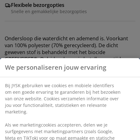
Flexibele bezorgopties
Snelle en gemakkelijke bezorgopties
Ondersloop die waterdicht en ademend is. Voorkant
van 100% polyester (70% gerecycleerd). De dicht
geweven stof is behandeld met het biocide
GREENFIRST®. Ook ideaal voor je hotelkussen tijdens
zakenreizen en vakanties. 60x63/70 cm
We personaliseren jouw ervaring
Dit product is behandeld met het biocide
GREENFIRST®, dat de werkzame stof Geraniol bevat.
Bij JYSK gebruiken we cookies en mobiele identifiers
De behandeling met Geraniol heeft anti-
om een goede ervaring te garanderen bij het bezoeken
huisstofmijteigenschappen. Geraniol is geclassificeerd
van onze website. Cookies verzamelen informatie over
als huidsensibiliserend en direct contact met de huid
jou voor functionaliteit, statistieken en relevante
moet worden vermeden. Bedek altijd met beddengoed
marketing.
zoals dekbedovertrekken, lakens en kussenslopen.
Als we marketingcookies accepteren, delen we je
surfgegevens met marketingpartners (zoals Google,
Artikelnummer: 1057801
Meta en TikTok) voor op maat gemaakte en statische