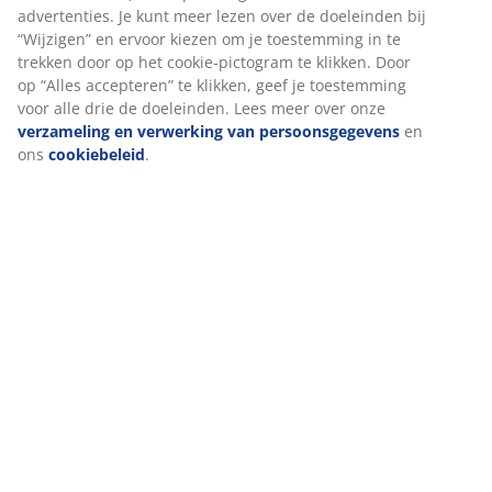
advertenties. Je kunt meer lezen over de doeleinden bij
“Wijzigen” en ervoor kiezen om je toestemming in te
trekken door op het cookie-pictogram te klikken. Door
Specificaties
op “Alles accepteren” te klikken, geef je toestemming
voor alle drie de doeleinden. Lees meer over onze
verzameling en verwerking van persoonsgegevens
en
ons
cookiebeleid
.
Beoordelingen
(
5
)
Over het merk
Levering