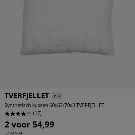
ubelonderhoud
itenverlichting
sectenhorren
eslakens
edbodems
rlichting
5294117647%
amfolie
mping
eerkasten
ttenbodems
ishoud
0%
cessoires
58823529413%
aapkamermeubelen
ndermatrassen
nderkamer
5294117647%
nderbedden
ssen/strijken
isdierartikelen
TVERFJELLET
Plus
Synthetisch kussen 60x63/70x3 TVERFJELLET
(
17
)
2 voor 54,99
39,99 /stuk