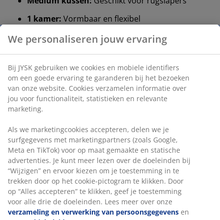
Medium kussen:
Geschikt voor rugslapers
1 kamer:
Vormbaar en flexibel
Polyester vezels:
Vulgewicht 700 g
Katoenen stof:
Duurzaam en zacht
Wassen:
Wasbaar op 60 °C
®
OEKO-TEX
STANDARD 100:
Getest op
schadelijke stoffen
Medium kussen
Als je meestal op je rug slaapt, is een medium kussen
wellicht een uitstekende keuze voor je. Als vuistregel
We personaliseren jouw ervaring
geldt dat je kussen hoog genoeg moet zijn om je nek en
ruggengraat in een rechte lijn te houden. De juiste
Bij JYSK gebruiken we cookies en mobiele identifiers om een
hoogte hangt vooral af van hoe je slaapt, maar ook de
goede ervaring te garanderen bij het bezoeken van onze
stevigheid van je matras speelt een rol.
website. Cookies verzamelen informatie over jou voor
1 kamer
functionaliteit, statistieken en relevante marketing.
Een kussen met 1 kamer is zo ontworpen dat het zowel