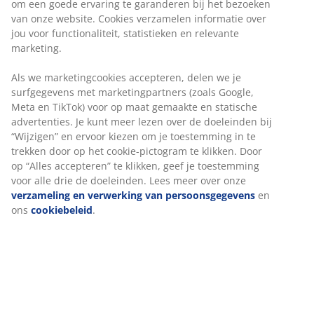
design, exclusief verkrijgbaar bij JYSK
Hoog kussen
Als je meestal op je zij slaapt, is een hoog kussen
wellicht een uitstekende keuze voor jou. Als vuistregel
geldt dat je kussen hoog genoeg moet zijn om je nek en
wervelkolom in een rechte lijn te houden. De juiste
hoogte hangt vooral af van hoe je slaapt, maar ook de
hardheid van je matras speelt een rol.
1 kamer
Een kussen met 1 kamer is zo ontworpen dat het zowel
vormbaar is als gemakkelijk weer in vorm kan worden
geschud. Dankzij de opstaande rand biedt het kussen
gelijkmatige ondersteuning.
Gesiliconiseerde Trevira Fibelle vezeldons
De kleine, donsvormige vezels blijven uitzonderlijk
goed van elkaar gescheiden. De zachte, lichte
vezeldons heeft een hoog isolerend vermogen,
behoudt zijn volume en is gemakkelijk op zijn plaats te
schudden. De siliconencoating maakt de vezels zacht