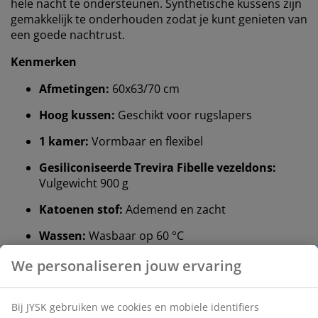
hele nacht te ondersteunen. Synthetische kussens zijn
gemakkelijk te onderhouden zodat je kunt genieten van
een goede nachtrust.
Kenmerken
Afmetingen:
60x63/70 cm
Hoog kussen:
Geschikt voor rugslapers
1 kamer:
Vormbaar en flexibel
Gesiliconiseerde Trevira Fibelle vezeldons:
Vulgewicht 900 g
Katoenen stof:
Ademend en zacht
Wassen:
Wasbaar op 60 °C
®
OEKO-TEX
STANDARD 100:
Getest op
schadelijke stoffen
®
KRONBORG
:
Traditioneel Deens handwerk en