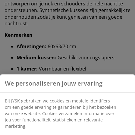
ontworpen om je nek en schouders de hele nacht te
ondersteunen. Synthetische kussens zijn gemakkelijk te
onderhouden zodat je kunt genieten van een goede
nachtrust.
Kenmerken
Afmetingen:
60x63/70 cm
Medium kussen:
Geschikt voor rugslapers
1 kamer:
Vormbaar en flexibel
Gesiliconiseerd vezeldons:
Vulgewicht 700 g
Katoenen stof:
Ademend en zacht
Wassen:
Wasbaar op 60 °C
®
OEKO-TEX
STANDARD 100:
Getest op
schadelijke stoffen
Medium kussen