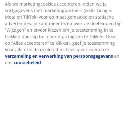
Als je meestal op je rug slaapt, is een medium kussen
wellicht een uitstekende keuze voor je. Als vuistregel
geldt dat je kussen hoog genoeg moet zijn om je nek en
ruggengraat in een rechte lijn te houden. De juiste
hoogte hangt vooral af van hoe je slaapt, maar ook de
stevigheid van je matras speelt een rol.
1 kamer
Een kussen met 1 kamer is zo ontworpen dat het zowel
vormbaar is als gemakkelijk weer in vorm kan worden
geschud.
Gesiliconiseerd vezeldons
Kleine, donsvormige vezels blijven uitzonderlijk goed
van elkaar gescheiden. Het zachte, lichte vezeldons
heeft een hoog isolerend vermogen, behoudt zijn
volume en is gemakkelijk op zijn plaats te schudden.
Dankzij de siliconencoating voelen de vezels zacht en
soepel aan en raken ze minder snel in de knoop.
Vulgewicht 700 g.