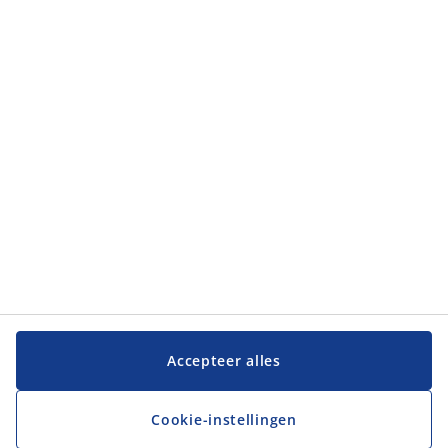
Klantendienst
Klantendienst
JYSK
JYSK
Hoofdkantoor
Volg JYSK
Taal