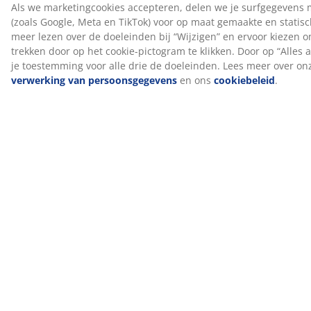
Wij helpen je bij het kiezen van het juiste dekbed
Lees onze gidsen of bezoek je lokale JYSK winkel voor
persoonlijk advies van ons deskundige personeel.
Probeer verschillende dekbedden uit en krijg hulp bij
het maken van de juiste keuze op basis van je
voorkeuren voor isolatieniveau, vullingstype en
temperatuureigenschappen.
Artikelnummer: 4238905
Specificaties
Beoordelingen
(
40
)