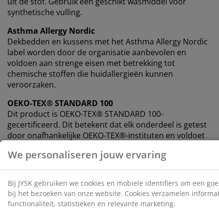
uit de stof. Gebruik een geschikt wasmiddel voor
synthetische vulling.
Asthma Allergy Nordic
Dekbedden en kussens met het Asthma Allergy Nordic
label worden door de organisatie aanbevolen en
voldoen aan strenge eisen met betrekking tot
chemische stoffen die huidallergieën kunnen
veroorzaken.
OEKO-TEX® STANDARD 100
Dit product is OEKO-TEX® STANDARD 100-
gecertificeerd. Dit betekent dat elk onderdeel is getest
door onafhankelijke OEKO-TEX®-instituten en voldoet
aan strenge limieten voor schadelijke stoffen.
Høie®
Høie® wordt gekenmerkt door een hart dat in
Noorwegen geworteld is. De geschiedenis van het merk
gaat terug tot 1850 en staat sindsdien bekend om de
combinatie van hoge kwaliteit, comfort en
Scandinavisch design.