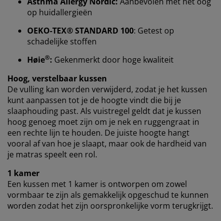
Asthma Allergy Nordic:
Aanbevolen met het oog
We personaliseren jouw ervaring
op huidallergieën
OEKO-TEX® STANDARD 100
: Getest op
Bij JYSK gebruiken we cookies en mobiele identifiers
schadelijke stoffen
om een goede ervaring te garanderen bij het bezoeken
®
Høie
:
Gekenmerkt door hoge kwaliteit
van onze website. Cookies verzamelen informatie over
jou voor functionaliteit, statistieken en relevante
Hoog, verstelbaar kussen
marketing.
De vulling kan worden verwijderd, zodat je het kussen
kunt aanpassen tot je de hoogte vindt die bij je
Als we marketingcookies accepteren, delen we je
slaaphouding past. Als vuistregel geldt dat je kussen
surfgegevens met marketingpartners (zoals Google,
hoog genoeg moet zijn om je nek en ruggengraat in
Meta en TikTok) voor op maat gemaakte en statische
een rechte lijn te houden. De juiste hoogte hangt
advertenties. Je kunt meer lezen over de doeleinden bij
vooral af van hoe je slaapt, maar ook de hardheid van
“Wijzigen” en ervoor kiezen om je toestemming in te
je matras speelt een rol.
trekken door op het cookie-pictogram te klikken. Door
op “Alles accepteren” te klikken, geef je toestemming
1 kamer
voor alle drie de doeleinden. Lees meer over onze
Een kussen met 1 kamer is ontworpen om zowel
verzameling en verwerking van persoonsgegevens
en
vormbaar te zijn als gemakkelijk opgeschud te kunnen
ons
cookiebeleid
.
worden zodat het zijn oorspronkelijke vorm terugkrijgt.