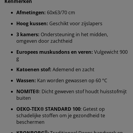
Kenmerken
Afmetingen:
60x63/70 cm
Hoog kussen:
Geschikt voor zijslapers
3 kamers:
Ondersteuning in het midden,
omgeven door zachtheid
Europees muskusdons en veren:
Vulgewicht 900
g
Katoenen stof:
Ademend en zacht
Wassen:
Kan worden gewassen op 60 °C
NOMITE®
: Dicht geweven stof houdt huisstofmijt
buiten
OEKO-TEX® STANDARD 100
: Getest op
schadelijke stoffen om je gezondheid te
beschermen
®
KRONBORG
:
Traditioneel Deens handwerk en