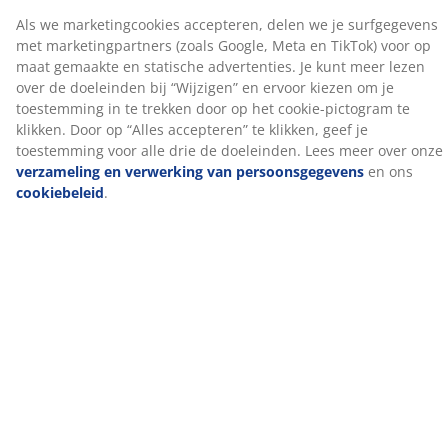
muskusdons en 10% veren. De binnenste kamer is
gevuld met 85% Europese eendenveren en 15%
muskusdons. De fijne donsvezels houden lucht vast,
waardoor het kussen licht aanvoelt, terwijl de veren
voor extra volume zorgen en het kussen een zacht
gevoel geven. Vulgewicht 900 g
Katoenen stof
Katoen is ademend en voelt zacht en natuurlijk aan,
waardoor je je 's nachts comfortabel voelt.
Wassen
Het kussen kan in de wasmachine worden gewassen op
60 °C om het fris en schoon te houden. Wassen op 60
°C of hoger verwijdert ongewenste huisstofmijten uit
de stof. Gebruik een geschikt wasmiddel voor
synthetische vulling.
NOMITE®
Dekbedden en kussens met het NOMITE® label hebben
een hoes die huisstofmijten buiten houdt. De stof is zo