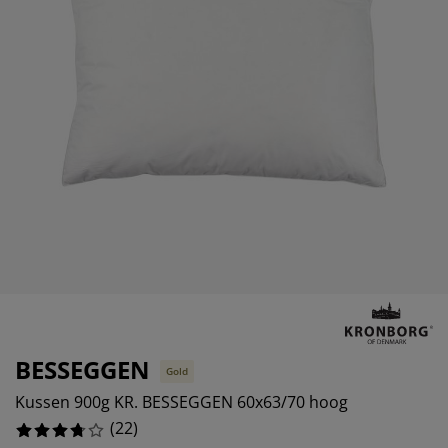
eubelonderhoud
uitenverlichting
nsectenhorren
oeslakens
edbodems
rlichting
%
aamfolie
amping
leerkasten
attenbodems
uishoud
%
ccessoires
laapkamermeubelen
indermatrassen
inderkamer
%
inderbedden
assen/strijken
uisdierartikelen
BESSEGGEN
Gold
Kussen 900g KR. BESSEGGEN 60x63/70 hoog
(
22
)