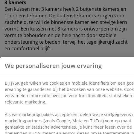
3 kamers
Een kussen met 3 kamers heeft 2 buitenste kamers en
1 binnenste kamer. De buitenste kamers zorgen voor
zachtheid, terwijl de binnenste kamer een stevige kern
vormt. Een kussen met 3 kamers is ontworpen om zijn
vorm te behouden en de hele nacht door stabiele
ondersteuning te bieden, terwijl het tegelijkertijd zacht
en comfortabel blijft.
Mix van hoogwaardige dons en veren
Elke buitenste kamer is gevuld met 100% Europees
muskusdons. De binnenste kamer is gevuld met 70%
Europese eendenveren en 30% dons. De fijne
donsvezels houden lucht vast, waardoor het kussen
licht aanvoelt, terwijl de veren voor extra stevigheid
zorgen en het kussen een zacht gevoel geven.
Vulgewicht 750 g.
Katoenen stof
Katoen is ademend en voelt zacht en natuurlijk aan,
waardoor je je 's nachts comfortabel voelt.