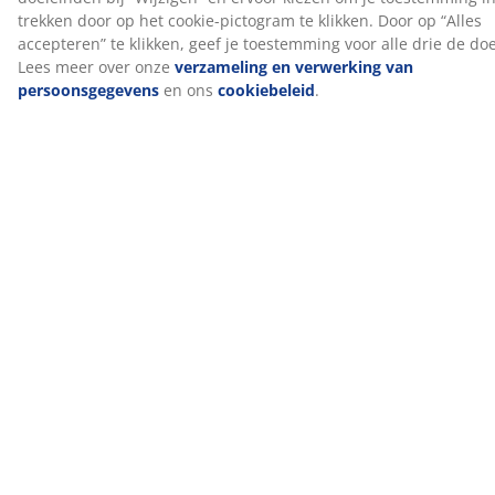
Wassen
Het kussen kan in de wasmachine worden gewassen op
60 °C om het fris en schoon te houden. Wassen op 60
°C of hoger verwijdert ongewenste huisstofmijten uit
de stof. Gebruik een geschikt wasmiddel voor
synthetische vulling.
NOMITE®
Dekbedden en kussens met het NOMITE® label hebben
een hoes die huisstofmijten buiten houdt. De stof is zo
dicht geweven dat huisstofmijten er niet doorheen
kunnen dringen en zich er niet kunnen nestelen.
Daardoor is dit kussen een goede keuze voor mensen
met een allergie voor huisstofmijten.
OEKO-TEX® STANDARD 100
Dit product is OEKO-TEX® STANDARD 100-
gecertificeerd. Dit betekent dat elk onderdeel is getest
door onafhankelijke OEKO-TEX®-instituten en voldoet
aan strenge limieten voor schadelijke stoffen.