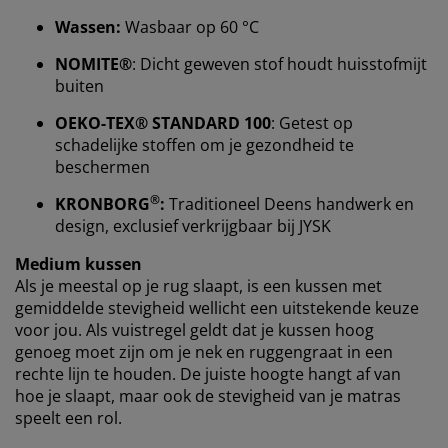
Wassen:
Wasbaar op 60 °C
NOMITE®
: Dicht geweven stof houdt huisstofmijt
We personaliseren jouw ervaring
buiten
OEKO-TEX® STANDARD 100
: Getest op
Bij JYSK gebruiken we cookies en mobiele identifiers
schadelijke stoffen om je gezondheid te
om een goede ervaring te garanderen bij het bezoeken
beschermen
van onze website. Cookies verzamelen informatie over
jou voor functionaliteit, statistieken en relevante
®
KRONBORG
:
Traditioneel Deens handwerk en
marketing.
design, exclusief verkrijgbaar bij JYSK
Als we marketingcookies accepteren, delen we je
Medium kussen
surfgegevens met marketingpartners (zoals Google,
Als je meestal op je rug slaapt, is een kussen met
Meta en TikTok) voor op maat gemaakte en statische
gemiddelde stevigheid wellicht een uitstekende keuze
advertenties. Je kunt meer lezen over de doeleinden bij
voor jou. Als vuistregel geldt dat je kussen hoog
“Wijzigen” en ervoor kiezen om je toestemming in te
genoeg moet zijn om je nek en ruggengraat in een
trekken door op het cookie-pictogram te klikken. Door
rechte lijn te houden. De juiste hoogte hangt af van
op “Alles accepteren” te klikken, geef je toestemming
hoe je slaapt, maar ook de stevigheid van je matras
voor alle drie de doeleinden. Lees meer over onze
speelt een rol.
verzameling en verwerking van persoonsgegevens
en
ons
cookiebeleid
.