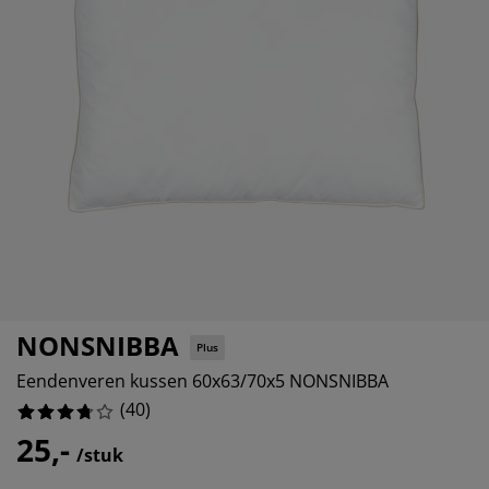
eubelonderhoud
uitenverlichting
nsectenhorren
oeslakens
edbodems
rlichting
aamfolie
amping
leerkasten
attenbodems
uishoud
ccessoires
laapkamermeubelen
indermatrassen
inderkamer
inderbedden
assen/strijken
uisdierartikelen
NONSNIBBA
Plus
Eendenveren kussen 60x63/70x5 NONSNIBBA
(
40
)
25,-
/stuk