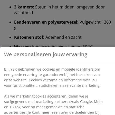
3 kamers:
Steun in het midden, omgeven door
zachtheid
Eendenveren en polyestervezel:
Vulgewicht 1360
g
We personaliseren jouw ervaring
Katoenen stof:
Ademend en zacht
Wassen:
Kan worden gewassen op 60 °C
Bij JYSK gebruiken we cookies en mobiele identifiers
®
OEKO-TEX
STANDARD 100:
Getest op
om een goede ervaring te garanderen bij het bezoeken
schadelijke stoffen
van onze website. Cookies verzamelen informatie over
jou voor functionaliteit, statistieken en relevante
Medium kussen
marketing.
Als je meestal op je rug slaapt, is een kussen met
gemiddelde stevigheid wellicht een uitstekende keuze
Als we marketingcookies accepteren, delen we je
voor jou. Als vuistregel geldt dat je kussen hoog
surfgegevens met marketingpartners (zoals Google,
genoeg moet zijn om je nek en ruggengraat in een
Meta en TikTok) voor op maat gemaakte en statische
rechte lijn te houden. De juiste hoogte hangt af van
advertenties. Je kunt meer lezen over de doeleinden bij
hoe je slaapt, maar ook de stevigheid van je matras
“Wijzigen” en ervoor kiezen om je toestemming in te
speelt een rol.
trekken door op het cookie-pictogram te klikken. Door