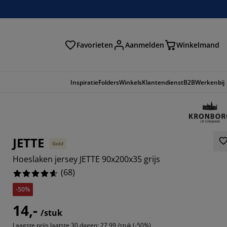
Favorieten
Aanmelden
Winkelmand
Inspiratie
Folders
Winkels
Klantendienst
B2B
Werkenbij
JETTE
Gold
Hoeslaken jersey JETTE 90x200x35 grijs
(
68
)
-50%
14,-
8823%
/stuk
Laagste prijs laatste 30 dagen:
27,99 /stuk (-50%)