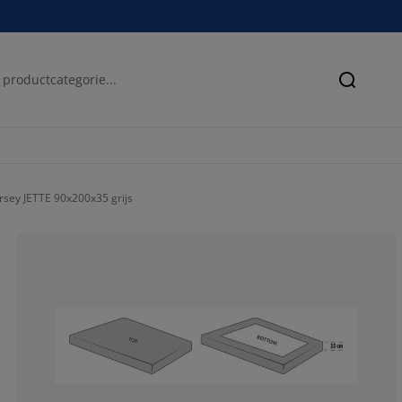
Zoeken
rsey JETTE 90x200x35 grijs
77.9411764705