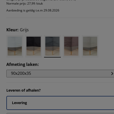
1178%
Normale prijs:
27,99 /stuk
Aanbieding is geldig t.e.m 29.08.2026
8235%
Kleur
:
Grijs
2353%
Afmeting laken
:
90x200x35
Leveren of afhalen?
Levering