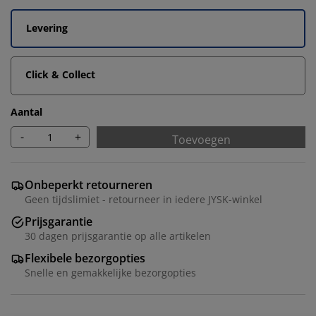
Levering
Click & Collect
Aantal
-
+
Toevoegen
Onbeperkt retourneren
Geen tijdslimiet - retourneer in iedere JYSK-winkel
Prijsgarantie
We personaliseren jouw ervaring
30 dagen prijsgarantie op alle artikelen
Flexibele bezorgopties
Snelle en gemakkelijke bezorgopties
Bij JYSK gebruiken we cookies en mobiele identifiers
om een goede ervaring te garanderen bij het bezoeken
van onze website. Cookies verzamelen informatie over