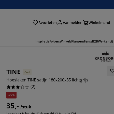
Favorieten
Aanmelden
Winkelmand
Inspiratie
Folders
Winkels
Klantendienst
B2B
Werkenbij
TINE
Gold
Hoeslaken TINE satijn 180x200x35 lichtgrijs
(
2
)
-22%
35,-
/stuk
Laagste prijs laatste 30 dagen:
44,99 /stuk (-22%)