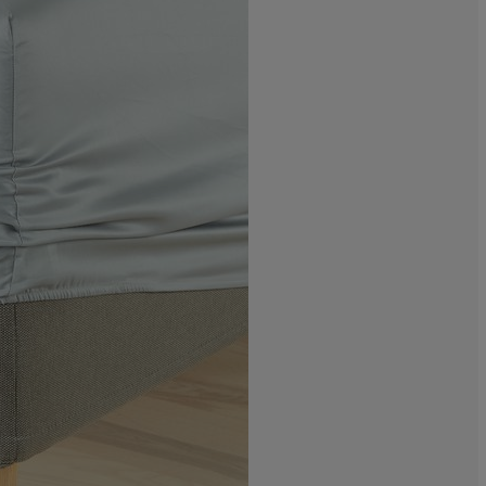
0%
0%
0%
50%