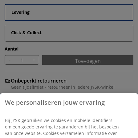
Levering
Click & Collect
Aantal
-
+
Toevoegen
Onbeperkt retourneren
Geen tijdslimiet - retourneer in iedere JYSK-winkel
Prijsgarantie
We personaliseren jouw ervaring
30 dagen prijsgarantie op alle artikelen
Flexibele bezorgopties
Snelle en gemakkelijke bezorgopties
Bij JYSK gebruiken we cookies en mobiele identifiers
om een goede ervaring te garanderen bij het bezoeken
van onze website. Cookies verzamelen informatie over