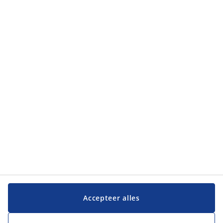
Categorieën
Klantendienst
Klantendienst
JYSK
JYSK
Hoofdkantoor
Volg JYSK
Taal
Accepteer alles