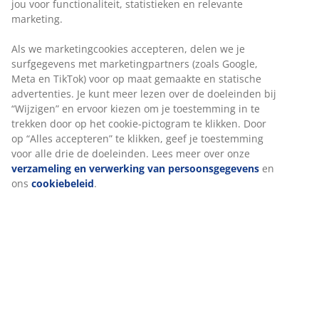
jou voor functionaliteit, statistieken en relevante
Artikelnummer: 7339704
marketing.
Als we marketingcookies accepteren, delen we je
surfgegevens met marketingpartners (zoals Google,
Specificaties
Meta en TikTok) voor op maat gemaakte en statische
advertenties. Je kunt meer lezen over de doeleinden bij
“Wijzigen” en ervoor kiezen om je toestemming in te
trekken door op het cookie-pictogram te klikken. Door
Beoordelingen
op “Alles accepteren” te klikken, geef je toestemming
(
13
)
voor alle drie de doeleinden. Lees meer over onze
verzameling en verwerking van persoonsgegevens
en
ons
cookiebeleid
.
Over het merk
Levering