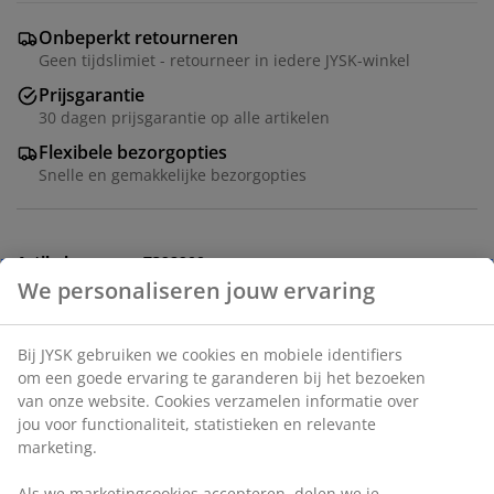
Onbeperkt retourneren
Geen tijdslimiet - retourneer in iedere JYSK-winkel
Prijsgarantie
30 dagen prijsgarantie op alle artikelen
Flexibele bezorgopties
Snelle en gemakkelijke bezorgopties
Artikelnummer: 7392900
Specificaties
Beoordelingen
(
26
)