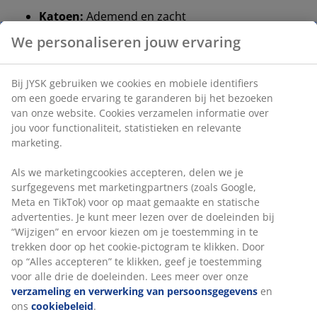
Katoen:
Ademend en zacht
We personaliseren jouw ervaring
Wassen:
Kan gewassen worden op 60°C
NOMITE®:
Dicht geweven stof houdt
Bij JYSK gebruiken we cookies en mobiele identifiers
huisstofmijten buiten
om een goede ervaring te garanderen bij het bezoeken
OEKO-TEX® STANDARD 100:
Getest op
van onze website. Cookies verzamelen informatie over
schadelijke stoffen
jou voor functionaliteit, statistieken en relevante
marketing.
KRONBORG®:
Traditioneel Deens handwerk en
design, exclusief verkrijgbaar bij JYSK
Als we marketingcookies accepteren, delen we je
surfgegevens met marketingpartners (zoals Google,
10 jaar garantie:
Een betrouwbare en duurzame
Meta en TikTok) voor op maat gemaakte en statische
keuze
advertenties. Je kunt meer lezen over de doeleinden bij
“Wijzigen” en ervoor kiezen om je toestemming in te
Warm dekbed
trekken door op het cookie-pictogram te klikken. Door
JYSK dekbedden zijn verkrijgbaar in drie isolatieniveaus:
op “Alles accepteren” te klikken, geef je toestemming
koel, warm en extra warm. Dit dekbed is ontworpen
voor alle drie de doeleinden. Lees meer over onze
voor mensen die het 's nachts doorgaans comfortabel
verzameling en verwerking van persoonsgegevens
en
warm hebben, niet te warm en niet te koud. Met een
ons
cookiebeleid
.
vulkracht van 750 houdt de vulling effectief lucht vast,