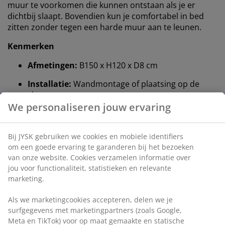
muur te voorkomen die kunnen ontstaan ​​als je er
dichtbij slaapt. Bovendien kun je comfortabel in bed
zitten zonder tegen een harde muur aan te leunen.
Kenmerken
Afmetingen:
B150 x H120 x D8 cm
Installatie:
Wandmontage of plaatsing op de
vloer
Kleur:
Grijs-42
OEKO-TEX® STANDARD 100:
Getest op
schadelijke stoffen
FSC® mix:
Hout en bosmaterialen in dit product
zijn afkomstig van FSC®-gecertificeerde,
gerecycleerde of andere gecontroleerde bronnen
Temprakon®:
Essentiële slaapbenodigdheden
met temperatuurregulerende eigenschappen