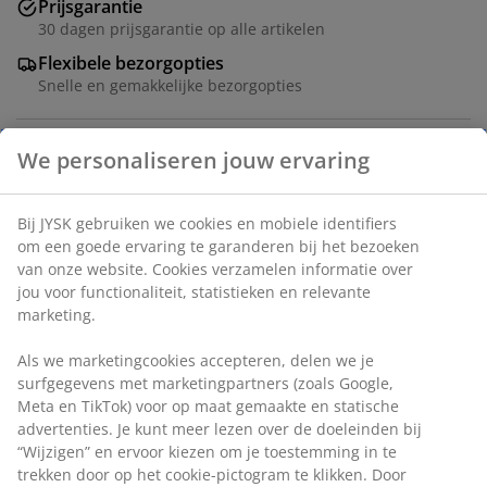
Prijsgarantie
30 dagen prijsgarantie op alle artikelen
Flexibele bezorgopties
Snelle en gemakkelijke bezorgopties
We personaliseren jouw ervaring
Opbergbox met deksel ontworpen voor veelzijdige
opslag en organisatie in huis. Gemaakt van duurzaam,
Bij JYSK gebruiken we cookies en mobiele identifiers
transparant plastic waardoor de inhoud gemakkelijk
om een goede ervaring te garanderen bij het bezoeken
zichtbaar is. De box is stapelbaar en clip-handvatten
van onze website. Cookies verzamelen informatie over
houden het deksel op zijn plaats. Heeft een inhoud van
jou voor functionaliteit, statistieken en relevante
8 liter. B25 x L34 x H16 cm
marketing.
Artikelnummer: 3980500
Als we marketingcookies accepteren, delen we je
surfgegevens met marketingpartners (zoals Google,
Meta en TikTok) voor op maat gemaakte en statische
advertenties. Je kunt meer lezen over de doeleinden bij
Specificaties
“Wijzigen” en ervoor kiezen om je toestemming in te
trekken door op het cookie-pictogram te klikken. Door