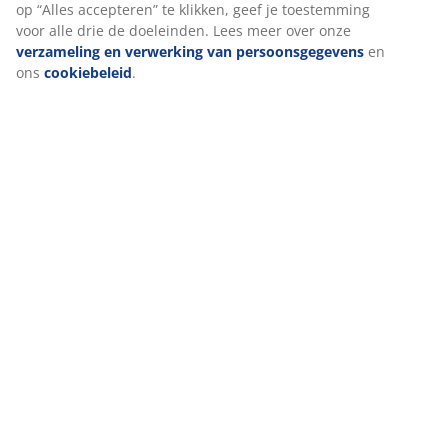
op “Alles accepteren” te klikken, geef je toestemming
voor alle drie de doeleinden. Lees meer over onze
Beoordelingen
verzameling en verwerking van persoonsgegevens
en
ons
cookiebeleid
.
(
27
)
Levering