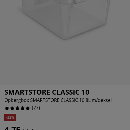
eubelonderhoud
uitenverlichting
nsectenhorren
oeslakens
edbodems
rlichting
%
aamfolie
amping
leerkasten
attenbodems
uishoud
ccessoires
laapkamermeubelen
indermatrassen
inderkamer
%
inderbedden
assen/strijken
uisdierartikelen
SMARTSTORE CLASSIC 10
Opbergbox SMARTSTORE CLASSIC 10 8L m/deksel
(
27
)
-32%
4,75