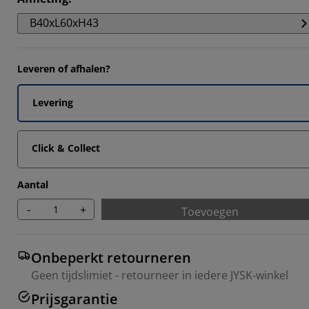
4844%
B40xL60xH43
882%
5215%
Leveren of afhalen?
8944%
Levering
Click & Collect
Aantal
-
+
Toevoegen
Onbeperkt retourneren
Geen tijdslimiet - retourneer in iedere JYSK-winkel
Prijsgarantie