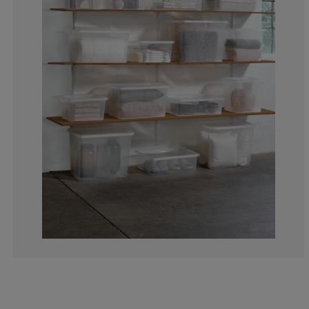
11.80124223602
4.968944099378
4.347826086956
10.24844720496