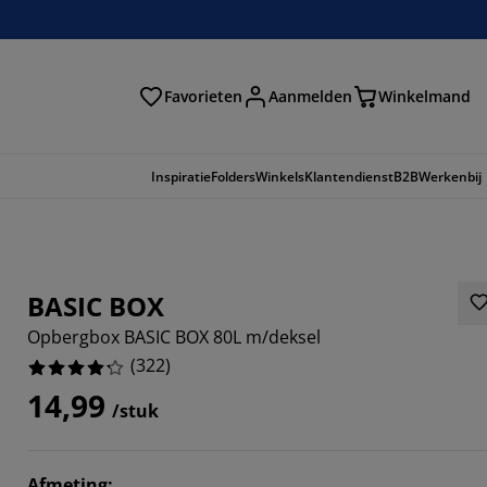
Favorieten
Aanmelden
Winkelmand
Inspiratie
Folders
Winkels
Klantendienst
B2B
Werkenbij
BASIC BOX
Opbergbox BASIC BOX 80L m/deksel
(
322
)
14,99
/stuk
081%
Afmeting
: