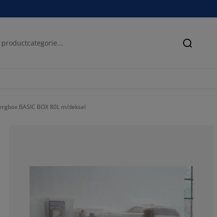
Zoeken
rgbox BASIC BOX 80L m/deksel
68.63354037267