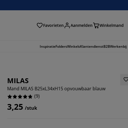
Favorieten
Aanmelden
Winkelmand
Inspiratie
Folders
Winkels
Klantendienst
B2B
Werkenbij
MILAS
Mand MILAS B25xL34xH15 opvouwbaar blauw
(
9
)
3,25
/stuk
8889%