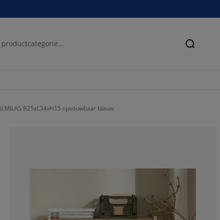
Zoeken
d MILAS B25xL34xH15 opvouwbaar blauw
88.8888888888