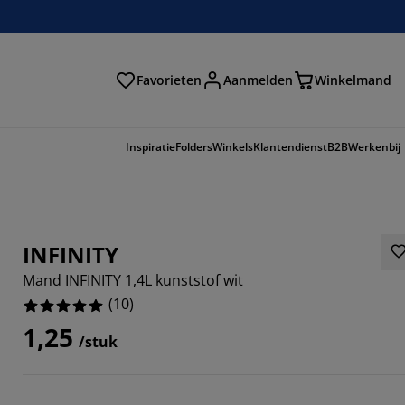
Favorieten
Aanmelden
Winkelmand
Inspiratie
Folders
Winkels
Klantendienst
B2B
Werkenbij
INFINITY
Mand INFINITY 1,4L kunststof wit
(
10
)
1,25
/stuk