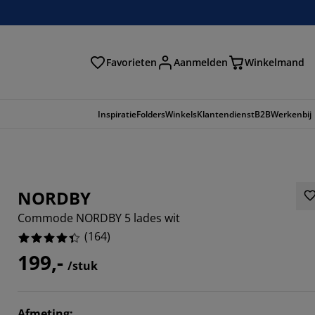
Favorieten
Aanmelden
Winkelmand
Inspiratie
Folders
Winkels
Klantendienst
B2B
Werkenbij
NORDBY
Commode NORDBY 5 lades wit
(
164
)
199,-
/stuk
121%
Afmeting
: