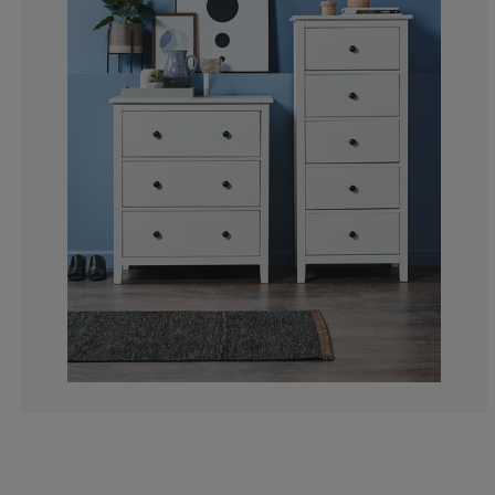
17.68292682926
4.268292682926
3.658536585365
4.878048780487