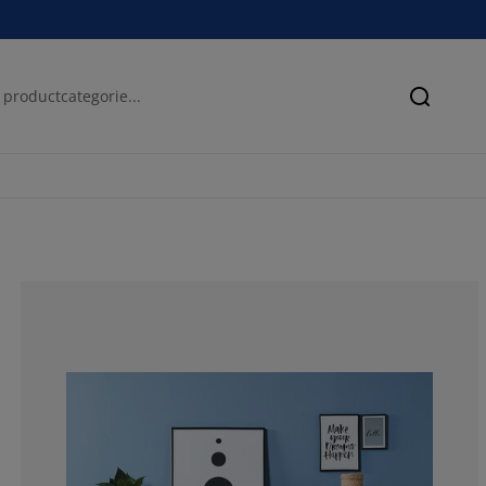
Zoeken
69.51219512195