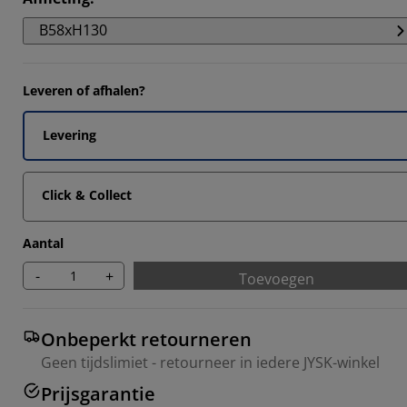
8293%
B58xH130
8295%
8534%
Leveren of afhalen?
805%
Levering
Click & Collect
Aantal
-
+
Toevoegen
Onbeperkt retourneren
Geen tijdslimiet - retourneer in iedere JYSK-winkel
Prijsgarantie