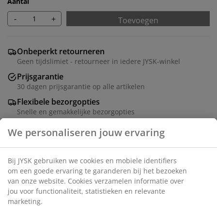
Aantal
-
+
Toevoegen
Onbeperkt retourneren
Geen tijdslimiet - retourneer in iedere JYSK-winkel
Prijsgarantie
30 dagen prijsgarantie op alle artikelen
Flexibele bezorgopties
Snelle en gemakkelijke bezorgopties
Deco fineer. Met volledig uittrekbare lades. B161 x H79
x D48 cm
Artikelnummer: 3618928
Montage instructies