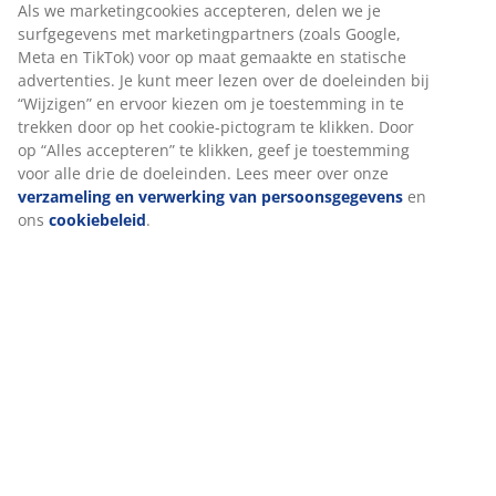
Specificaties
Beoordelingen
(
585
)
We personaliseren jouw ervaring
Levering
Bij JYSK gebruiken we cookies en mobiele identifiers om een go
ervaring te garanderen bij het bezoeken van onze website. Cook
verzamelen informatie over jou voor functionaliteit, statistieken
relevante marketing.
Als we marketingcookies accepteren, delen we je surfgegevens 
marketingpartners (zoals Google, Meta en TikTok) voor op maat
gemaakte en statische advertenties. Je kunt meer lezen over de
doeleinden bij “Wijzigen” en ervoor kiezen om je toestemming in