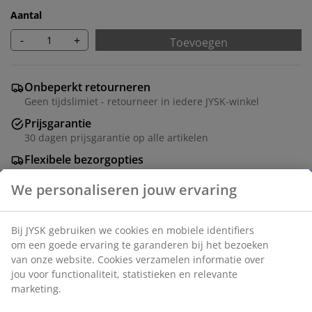
Aantal
-
+
Toevoegen
Onbeperkt retourneren
Geen tijdslimiet - retourneer in iedere JYSK-winkel
Prijsgarantie
30 dagen prijsgarantie op alle artikelen
Flexibele bezorgopties
Snelle en gemakkelijke bezorgopties
Deco fineer. B161 x H79 x D48 cm
Artikelnummer: 3670191
Montage instructies