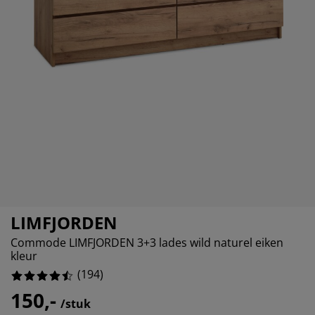
ubelonderhoud
itenverlichting
sectenhorren
eslakens
edbodems
rlichting
14.432989690721648%
amfolie
mping
eerkasten
ttenbodems
ishoud
5.670103092783505%
cessoires
2.5773195876288657%
aapkamermeubelen
ndermatrassen
nderkamer
4.639175257731959%
nderbedden
ssen/strijken
isdierartikelen
LIMFJORDEN
Commode LIMFJORDEN 3+3 lades wild naturel eiken
kleur
(
194
)
150,-
/stuk