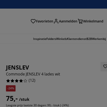
Favorieten
Aanmelden
Winkelmand
Inspiratie
Folders
Winkels
Klantendienst
B2B
Werkenbij
JENSLEV
Commode JENSLEV 4 lades wit
(
12
)
-24%
75,-
/stuk
33336%
Laagste prijs laatste 30 dagen:
99,- /stuk (-24%)