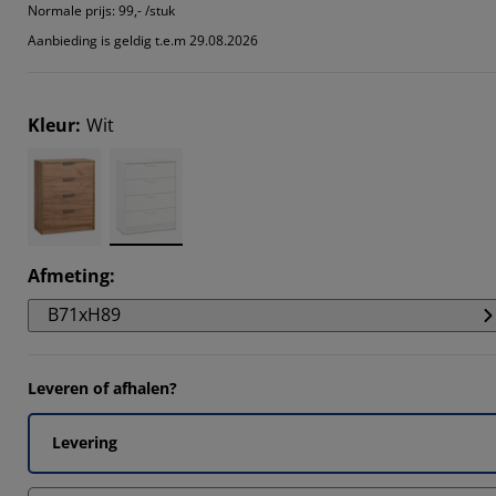
66664%
Normale prijs:
99,- /stuk
Aanbieding is geldig t.e.m 29.08.2026
3332%
3332%
Kleur
:
Wit
3332%
Afmeting
:
B71xH89
Leveren of afhalen?
Levering