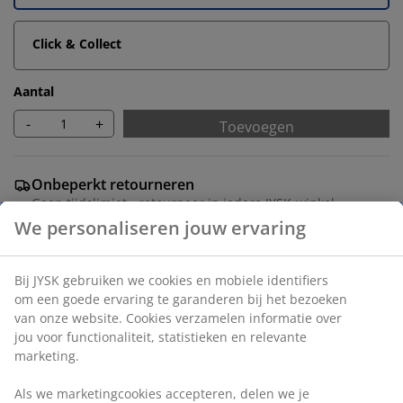
Click & Collect
Aantal
-
+
Toevoegen
Onbeperkt retourneren
Geen tijdslimiet - retourneer in iedere JYSK-winkel
Prijsgarantie
30 dagen prijsgarantie op alle artikelen
Flexibele bezorgopties
Snelle en gemakkelijke bezorgopties
Deco fineer. Met volledig uittrekbare lades. B71 x H89 x
D36 cm