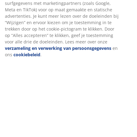
Artikelnummer: 3600389
Montage instructies
Specificaties
Beoordelingen
(
174
)
Levering