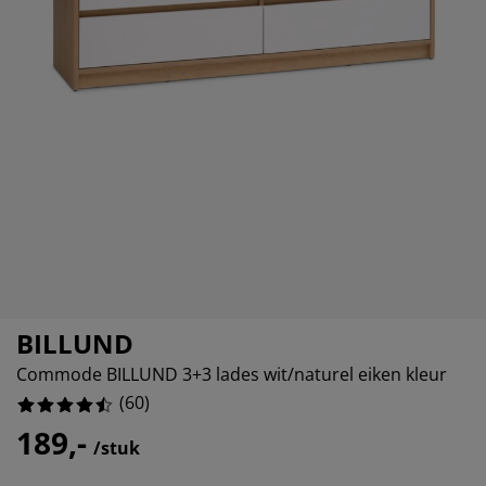
eubelonderhoud
itenverlichting
nsectenhorren
oeslakens
edframes
rlichting
664%
aamfolie
amping
eerkasten
edbodems
uishoud
335%
cessoires
laapkamermeubelen
attenbodems
inderkamer
335%
indermatrassen
ssen/strijken
inderbedden
isdierartikelen
BILLUND
Commode BILLUND 3+3 lades wit/naturel eiken kleur
(
60
)
189,-
/stuk