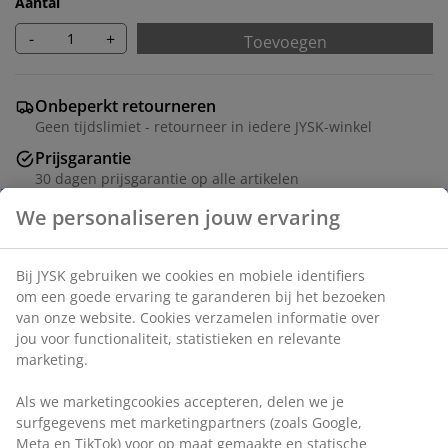
Aantal
-
+
Toevoegen
Onbeperkt retourneren
Geen tijdslimiet - retourneer in iedere JYSK-winkel
Prijsgarantie
30 dagen prijsgarantie op alle artikelen
Flexibele bezorgopties
Snelle en gemakkelijke bezorgopties
We personaliseren jouw ervaring
Deco fineer. B153 x H74 x D39 cm
Bij JYSK gebruiken we cookies en mobiele identifiers om
een goede ervaring te garanderen bij het bezoeken van
Artikelnummer: 3601107
onze website. Cookies verzamelen informatie over jou
Montage instructies
voor functionaliteit, statistieken en relevante marketing.
Als we marketingcookies accepteren, delen we je