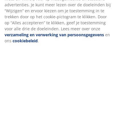
surfgegevens met marketingpartners (zoals Google, Meta
Specificaties
en TikTok) voor op maat gemaakte en statische
advertenties. Je kunt meer lezen over de doeleinden bij
“Wijzigen” en ervoor kiezen om je toestemming in te
trekken door op het cookie-pictogram te klikken. Door op
Beoordelingen
“Alles accepteren” te klikken, geef je toestemming voor
alle drie de doeleinden. Lees meer over onze
(
60
)
verzameling en verwerking van persoonsgegevens
en
ons
cookiebeleid
.
Levering