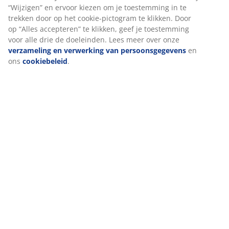
Beoordelingen
(
15
)
We personaliseren jouw ervaring
Levering
Bij JYSK gebruiken we cookies en mobiele identifiers om een go
ervaring te garanderen bij het bezoeken van onze website. Cook
verzamelen informatie over jou voor functionaliteit, statistieken
relevante marketing.
Als we marketingcookies accepteren, delen we je surfgegevens 
marketingpartners (zoals Google, Meta en TikTok) voor op maat
gemaakte en statische advertenties. Je kunt meer lezen over de
doeleinden bij “Wijzigen” en ervoor kiezen om je toestemming in
trekken door op het cookie-pictogram te klikken. Door op “Alles
accepteren” te klikken, geef je toestemming voor alle drie de
doeleinden. Lees meer over onze
verzameling en verwerking v
persoonsgegevens
en ons
cookiebeleid
.