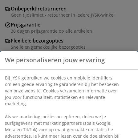
Onbeperkt retourneren
Geen tijdslimiet - retourneer in iedere JYSK-winkel
Prijsgarantie
30 dagen prijsgarantie op alle artikelen
Flexibele bezorgopties
Snelle en gemakkelijke bezorgopties
Massief grenen en staal. B65 x H15 x D5 cm
Artikelnummer: 3600527
Montage instructies
Specificaties