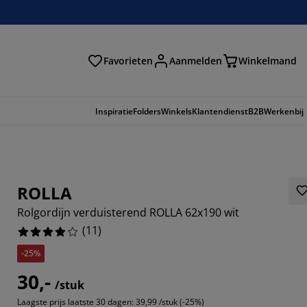
Favorieten
Aanmelden
Winkelmand
Inspiratie
Folders
Winkels
Klantendienst
B2B
Werkenbij
ROLLA
Rolgordijn verduisterend ROLLA 62x190 wit
(
11
)
-25%
30,-
/stuk
6363%
Laagste prijs laatste 30 dagen:
39,99 /stuk (-25%)