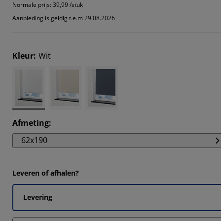
9092%
Normale prijs:
39,99 /stuk
Aanbieding is geldig t.e.m 29.08.2026
9092%
Kleur
:
Wit
18183%
Afmeting
:
62x190
Leveren of afhalen?
Levering