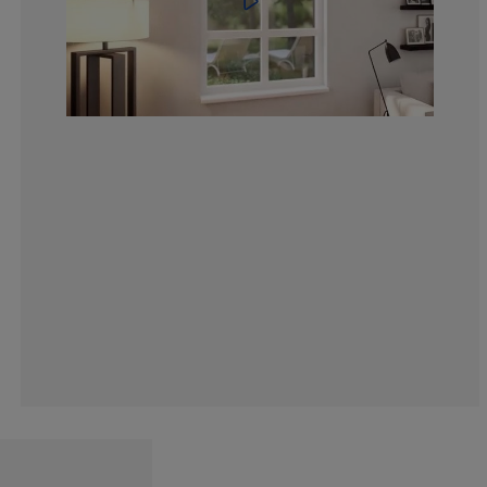
16.47634584013
6.035889070146
3.915171288743
6.688417618270