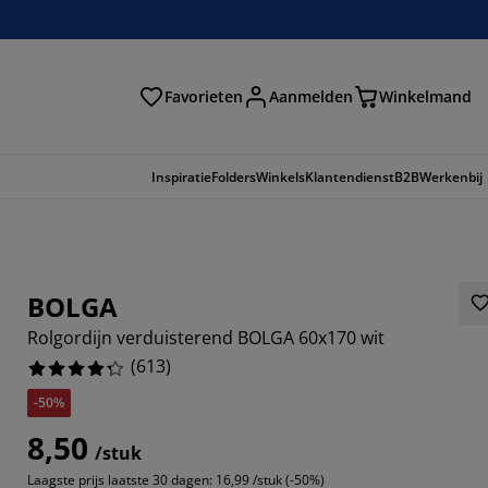
Favorieten
Aanmelden
Winkelmand
Inspiratie
Folders
Winkels
Klantendienst
B2B
Werkenbij
BOLGA
Rolgordijn verduisterend BOLGA 60x170 wit
(
613
)
-50%
8,50
/stuk
799%
Laagste prijs laatste 30 dagen:
16,99 /stuk (-50%)