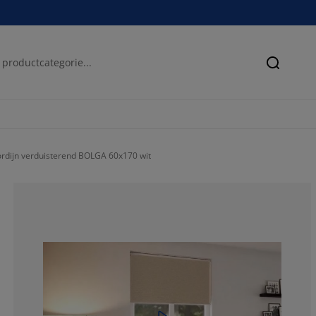
Zoeken
ordijn verduisterend BOLGA 60x170 wit
66.88417618270