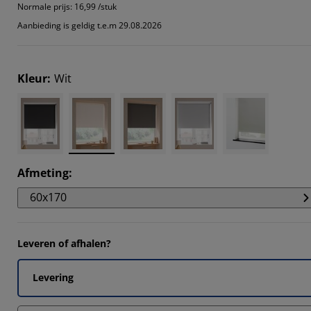
0506%
Normale prijs:
16,99 /stuk
Aanbieding is geldig t.e.m 29.08.2026
819%
882%
Kleur
:
Wit
799%
Afmeting
:
60x170
Leveren of afhalen?
Levering