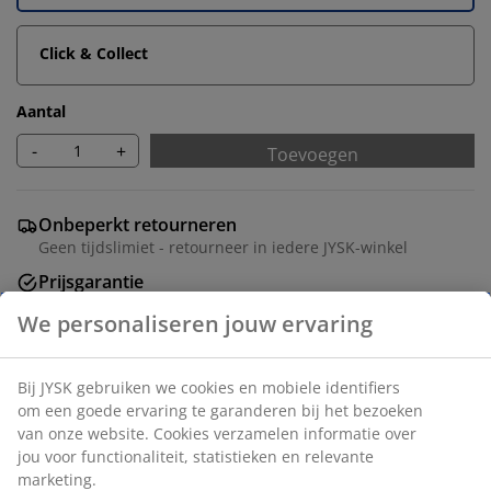
Click & Collect
Aantal
-
+
Toevoegen
Onbeperkt retourneren
Geen tijdslimiet - retourneer in iedere JYSK-winkel
Prijsgarantie
30 dagen prijsgarantie op alle artikelen
We personaliseren jouw ervaring
Flexibele bezorgopties
Snelle en gemakkelijke bezorgopties
Bij JYSK gebruiken we cookies en mobiele identifiers
om een goede ervaring te garanderen bij het bezoeken
van onze website. Cookies verzamelen informatie over
Artikelnummer: 5530868
jou voor functionaliteit, statistieken en relevante
marketing.
Montage instructies