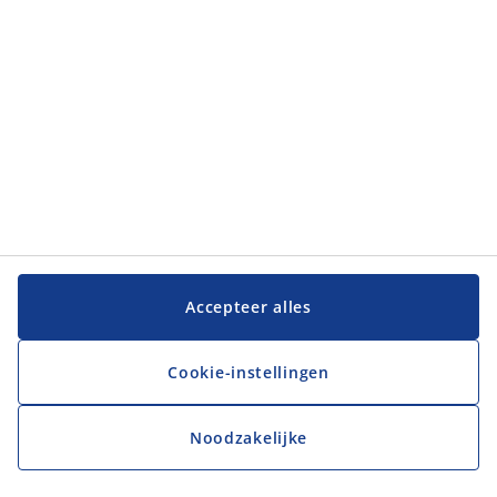
JYSK
JYSK
Hoofdkantoor
Volg JYSK
Taal
Accepteer alles
Cookie-instellingen
Noodzakelijke