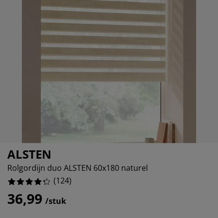
eubelonderhoud
uitenverlichting
nsectenhorren
oeslakens
edbodems
rlichting
%
aamfolie
amping
leerkasten
attenbodems
uishoud
%
ccessoires
%
laapkamermeubelen
indermatrassen
inderkamer
%
inderbedden
assen/strijken
uisdierartikelen
ALSTEN
Rolgordijn duo ALSTEN 60x180 naturel
(
124
)
36,99
/stuk