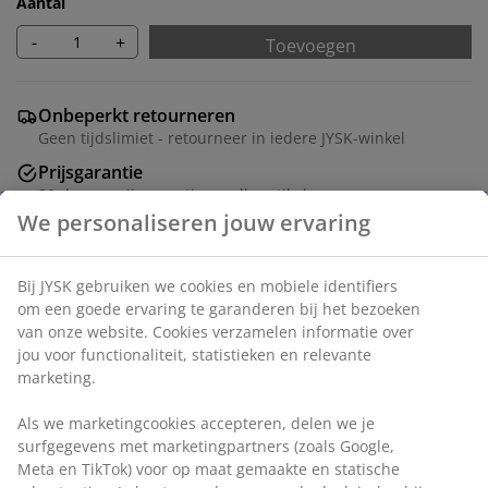
Aantal
-
+
Toevoegen
Onbeperkt retourneren
Geen tijdslimiet - retourneer in iedere JYSK-winkel
Prijsgarantie
30 dagen prijsgarantie op alle artikelen
Flexibele bezorgopties
Snelle en gemakkelijke bezorgopties
Artikelnummer: 5540031
Montage instructies
Specificaties