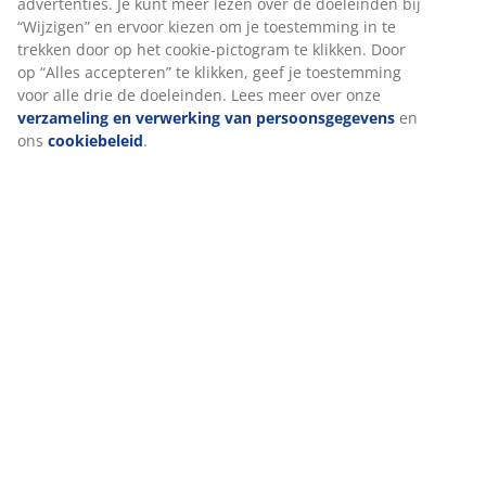
Beoordelingen
(
386
)
Levering