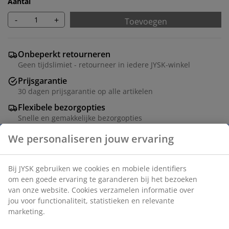
Aantal
-
+
Toevoegen
Onbeperkt retourneren
Geen tijdslimiet - retourneer in iedere JYSK-winkel
Prijsgarantie
30 dagen prijsgarantie op alle artikelen
Flexibele bezorgopties
Snelle en gemakkelijke bezorgopties
Artikelnummer: 5407504
Montage instructies
Specificaties