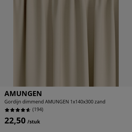
eubelonderhoud
uitenverlichting
nsectenhorren
oeslakens
edbodems
rlichting
aamfolie
amping
leerkasten
attenbodems
uishoud
ccessoires
%
laapkamermeubelen
indermatrassen
inderkamer
%
inderbedden
assen/strijken
uisdierartikelen
AMUNGEN
Gordijn dimmend AMUNGEN 1x140x300 zand
(
194
)
22,50
/stuk