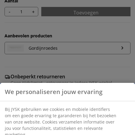
Aantal
-
+
Toevoegen
Aanbevolen producten
Gordijnroedes
Onbeperkt retourneren
Geen tijdslimiet - retourneer in iedere JYSK-winkel
We personaliseren jouw ervaring
Prijsgarantie
30 dagen prijsgarantie op alle artikelen
Flexibele bezorgopties
Bij JYSK gebruiken we cookies en mobiele identifiers
Snelle en gemakkelijke bezorgopties
om een goede ervaring te garanderen bij het bezoeken
van onze website. Cookies verzamelen informatie over
jou voor functionaliteit, statistieken en relevante
marketing.