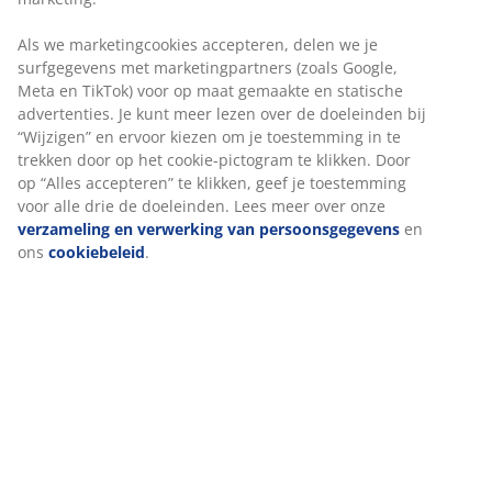
Artikelnummer: 5080032
Als we marketingcookies accepteren, delen we je
surfgegevens met marketingpartners (zoals Google,
Meta en TikTok) voor op maat gemaakte en statische
Specificaties
advertenties. Je kunt meer lezen over de doeleinden bij
“Wijzigen” en ervoor kiezen om je toestemming in te
trekken door op het cookie-pictogram te klikken. Door
op “Alles accepteren” te klikken, geef je toestemming
Beoordelingen
voor alle drie de doeleinden. Lees meer over onze
(
194
)
verzameling en verwerking van persoonsgegevens
en
ons
cookiebeleid
.
Levering