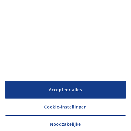
JYSK
JYSK
Hoofdkantoor
Volg JYSK
Taal
Accepteer alles
Cookie-instellingen
Noodzakelijke