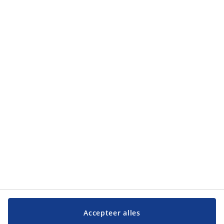
Categorieën
Categorieën
Klantendienst
Klantendienst
JYSK
JYSK
Hoofdkantoor
Volg JYSK
Taal
Accepteer alles