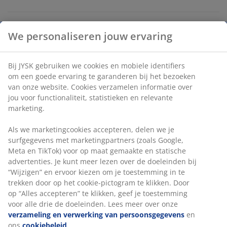
Onbeperkt retourneren
We personaliseren jouw ervaring
Geen tijdslimiet - retourneer in iedere JYSK-winkel
Prijsgarantie
30 dagen prijsgarantie op alle artikelen
Bij JYSK gebruiken we cookies en mobiele identifiers
om een goede ervaring te garanderen bij het bezoeken
Flexibele bezorgopties
van onze website. Cookies verzamelen informatie over
Snelle en gemakkelijke bezorgopties
jou voor functionaliteit, statistieken en relevante
marketing.
Als we marketingcookies accepteren, delen we je
Artikelnummer: 5201894
surfgegevens met marketingpartners (zoals Google,
Meta en TikTok) voor op maat gemaakte en statische
advertenties. Je kunt meer lezen over de doeleinden bij
“Wijzigen” en ervoor kiezen om je toestemming in te
Specificaties
trekken door op het cookie-pictogram te klikken. Door
op “Alles accepteren” te klikken, geef je toestemming
voor alle drie de doeleinden. Lees meer over onze
verzameling en verwerking van persoonsgegevens
en
Beoordelingen
ons
cookiebeleid
.