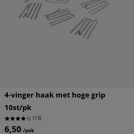
eubelonderhoud
uitenverlichting
nsectenhorren
oeslakens
edbodems
rlichting
5%
aamfolie
amping
leerkasten
attenbodems
uishoud
5%
ccessoires
5%
laapkamermeubelen
indermatrassen
inderkamer
5%
inderbedden
assen/strijken
uisdierartikelen
4-vinger haak met hoge grip
10st/pk
(
13
)
6,50
/pak