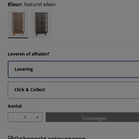
3413%
Kleur
:
Naturel eiken
9512%
1707%
1707%
Leveren of afhalen?
Levering
Click & Collect
Aantal
-
+
Toevoegen
Onbeperkt retourneren