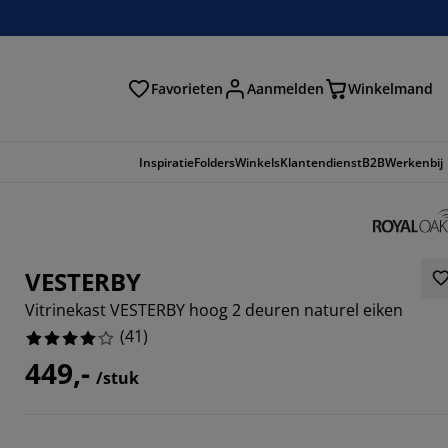
Favorieten
Aanmelden
Winkelmand
Inspiratie
Folders
Winkels
Klantendienst
B2B
Werkenbij
VESTERBY
Vitrinekast VESTERBY hoog 2 deuren naturel eiken
(
41
)
449,-
/stuk
3654%