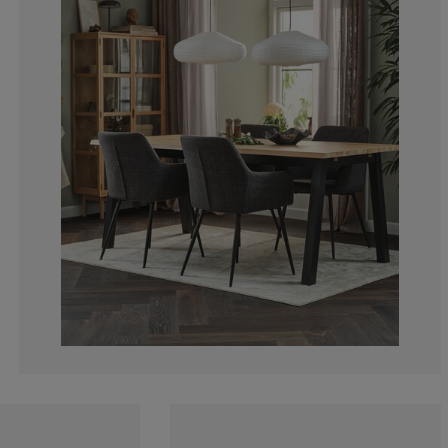
14.63414634146
12.19512195121
7.31707317073
7.31707317073