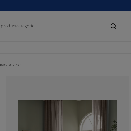
Zoeken
naturel eiken
58.53658536585