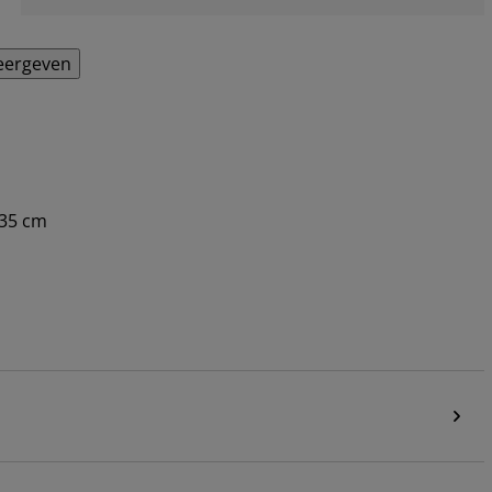
eergeven
D35 cm