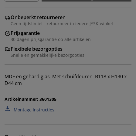
Onbeperkt retourneren
Geen tijdslimiet - retourneer in iedere JYSK-winkel
Prijsgarantie
30 dagen prijsgarantie op alle artikelen
Flexibele bezorgopties
Snelle en gemakkelijke bezorgopties
We personaliseren jouw ervaring
MDF en gehard glas. Met schuifdeuren. B118 x H130 x
Bij JYSK gebruiken we cookies en mobiele identifiers
D44 cm
om een goede ervaring te garanderen bij het bezoeken
van onze website. Cookies verzamelen informatie over
Artikelnummer: 3601305
jou voor functionaliteit, statistieken en relevante
marketing.
Montage instructies
Als we marketingcookies accepteren, delen we je
surfgegevens met marketingpartners (zoals Google,
Meta en TikTok) voor op maat gemaakte en statische