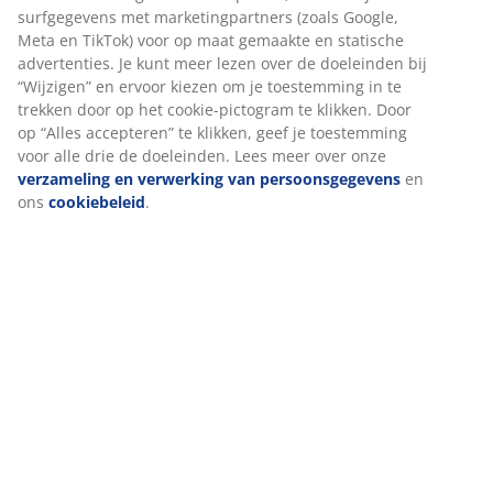
Artikelnummer: 3670360
Montage instructies
Specificaties
Beoordelingen
(
187
)
Levering