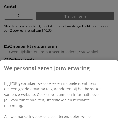
Aantal
-
+
Toevoegen
Als u Levering selecteert, moet dit product worden gekocht in veelvouden
van 2 voor een totaal van 140.00
Onbeperkt retourneren
Geen tijdslimiet - retourneer in iedere JYSK-winkel
Prijsgarantie
30 dagen prijsgarantie op alle artikelen
Flexibele bezorgopties
Snelle en gemakkelijke bezorgopties
Eetkamerstoel met armleuningen die extra steun en
comfort bieden. De stoel heeft een gewatteerde zitting
en rugleuning in beige stof. Zwarte draaivoet van staal,
waardoor de stoel gemakkelijk kan draaien.