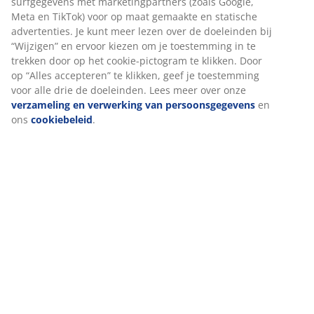
Montage instructies
Specificaties
We personaliseren jouw ervaring
Bij JYSK gebruiken we cookies en mobiele identifiers om een go
Beoordelingen
ervaring te garanderen bij het bezoeken van onze website. Cook
(
274
)
verzamelen informatie over jou voor functionaliteit, statistieken
relevante marketing.
Als we marketingcookies accepteren, delen we je surfgegevens 
Levering
marketingpartners (zoals Google, Meta en TikTok) voor op maat
gemaakte en statische advertenties. Je kunt meer lezen over de
doeleinden bij “Wijzigen” en ervoor kiezen om je toestemming in
trekken door op het cookie-pictogram te klikken. Door op “Alles
accepteren” te klikken, geef je toestemming voor alle drie de
doeleinden. Lees meer over onze
verzameling en verwerking v