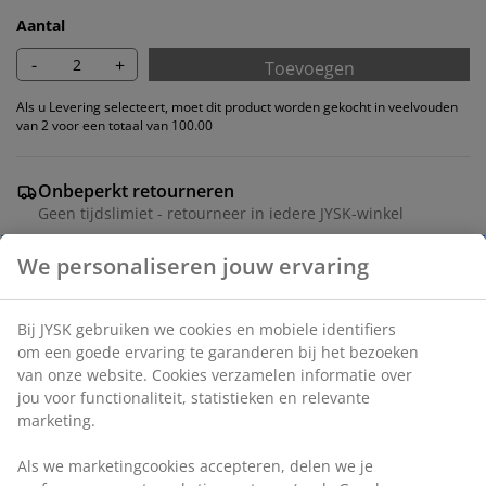
Aantal
-
+
Toevoegen
Als u Levering selecteert, moet dit product worden gekocht in veelvouden
van 2 voor een totaal van 100.00
Onbeperkt retourneren
Geen tijdslimiet - retourneer in iedere JYSK-winkel
Prijsgarantie
30 dagen prijsgarantie op alle artikelen
Flexibele bezorgopties
Snelle en gemakkelijke bezorgopties
Eetkamerstoel met gewatteerde zitting en gebogen
rugleuning in grijze stof. Zwarte poten van staal.
Artikelnummer: 3601227