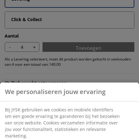
Click & Collect
Aantal
-
+
Toevoegen
Als u Levering selecteert, moet dit product worden gekocht in veelvouden
van 4 voor een totaal van 140.00
Onbeperkt retourneren
Geen tijdslimiet - retourneer in iedere JYSK-winkel
Prijsgarantie
30 dagen prijsgarantie op alle artikelen
Flexibele bezorgopties
Snelle en gemakkelijke bezorgopties