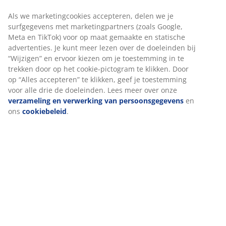
Eetkamerstoel met gevormde zitting en rugleuning in
wit kunstleer. Poten van staal met eiken look.
Artikelnummer: 3640260
Montage instructies
Specificaties
Beoordelingen
(
18
)