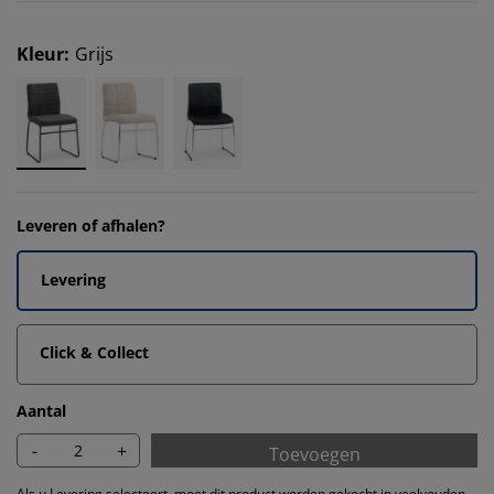
Kleur
:
Grijs
Leveren of afhalen?
Levering
Click & Collect
Aantal
-
+
Toevoegen
Als u Levering selecteert, moet dit product worden gekocht in veelvouden