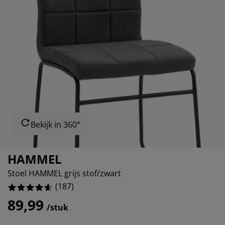
ubelonderhoud
itenverlichting
sectenhorren
eslakens
edbodems
rlichting
18.71657754010695%
amfolie
mping
eerkasten
ttenbodems
ishoud
2.13903743315508%
cessoires
0.53475935828877%
aapkamermeubelen
ndermatrassen
nderkamer
3.2085561497326207%
nderbedden
ssen/strijken
isdierartikelen
Bekijk in 360°
HAMMEL
Stoel HAMMEL grijs stof/zwart
(
187
)
89,99
/stuk