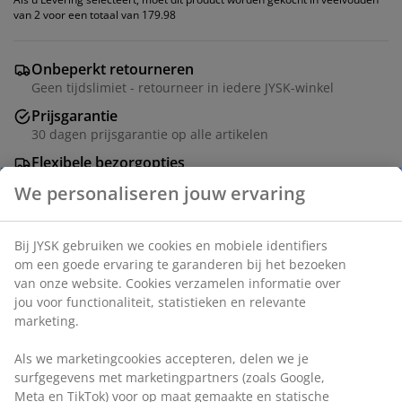
van 2 voor een totaal van 179.98
Onbeperkt retourneren
Geen tijdslimiet - retourneer in iedere JYSK-winkel
Prijsgarantie
30 dagen prijsgarantie op alle artikelen
Flexibele bezorgopties
Snelle en gemakkelijke bezorgopties
Eetkamerstoel met gewatteerde zitting en rugleuning
in grijze stof. Zwarte poten van staal.
Artikelnummer: 3601219
Montage instructies