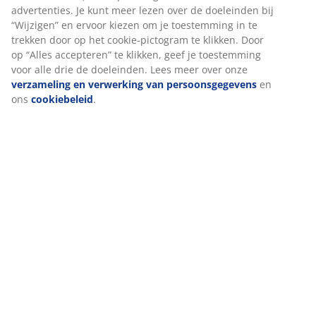
Specificaties
Beoordelingen
(
187
)
Levering
We personaliseren jouw ervaring
Bij JYSK gebruiken we cookies en mobiele identifiers om een go
te garanderen bij het bezoeken van onze website. Cookies verz
informatie over jou voor functionaliteit, statistieken en relevant
Als we marketingcookies accepteren, delen we je surfgegevens 
marketingpartners (zoals Google, Meta en TikTok) voor op maat
en statische advertenties. Je kunt meer lezen over de doeleinden
“Wijzigen” en ervoor kiezen om je toestemming in te trekken doo