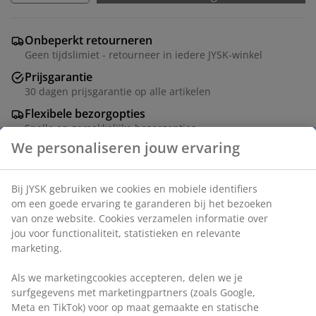
Onbeperkt retourneren
Geen tijdslimiet - retourneer in iedere JYSK-winkel
Prijsgarantie
30 dagen prijsgarantie op alle artikelen
Flexibele bezorgopties
Snelle en gemakkelijke bezorgopties
Eettafel in deco fineer met eiken look. B80 x L140 x H76
cm
Artikelnummer: 3605010
Montage instructies