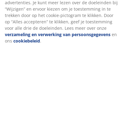
Specificaties
Beoordelingen
(
158
)
Levering
We personaliseren jouw ervaring
Bij JYSK gebruiken we cookies en mobiele identifiers om een go
te garanderen bij het bezoeken van onze website. Cookies verz
informatie over jou voor functionaliteit, statistieken en relevant
Als we marketingcookies accepteren, delen we je surfgegevens 
marketingpartners (zoals Google, Meta en TikTok) voor op maat
statische advertenties. Je kunt meer lezen over de doeleinden bi