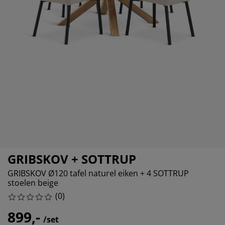
ubelonderhoud
itenverlichting
sectenhorren
eslakens
edbodems
rlichting
amfolie
mping
eerkasten
ttenbodems
ishoud
cessoires
aapkamermeubelen
ndermatrassen
nderkamer
nderbedden
ssen/strijken
isdierartikelen
GRIBSKOV + SOTTRUP
GRIBSKOV Ø120 tafel naturel eiken + 4 SOTTRUP
stoelen beige
(
0
)
899,-
/set