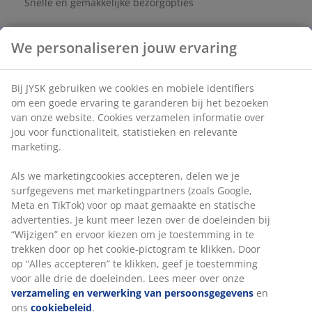
Snelle en gemakkelijke bezorgopties
Tafel: Massief eiken. Ø120 x H75 cm. Stoel: Stof en staal.
Zitkussen met pocketveren en schuimvulling.
Artikelnummer: S364164
De set bestaat uit de volgende items
Specificaties
Beoordelingen
(
0
)